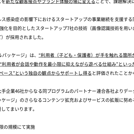
スを
新たな顧客接点やブランド体験の場に変える
ことで、課題解決
ス感染症の影響下におけるスタートアップの事業継続を支援する
の強化を目的としたスタートアップ7社の技術（画像認識技術を用い
ど）が採用されました。
ルパッケージ」は、
“利用者（子ども・保護者）が手を触れる箇所
、“利用者が会話や動作を最小限に抑えながら遊べる仕組み”といっ
ペース”という独自の観点からサポートし得る
と評価されたことか
手企業46社からなる同プログラムのパートナー連合各社よりデー
ッケージ」のさらなるコンテンツ拡充およびサービスの拡販に努め
援してまいります。
最小限の規模にて実施