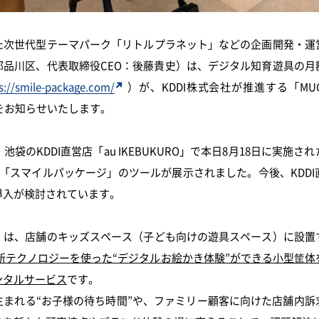
次世代型テーマパーク「リトルプラネット」などの企画開発・運
都品川区、代表取締役CEO：後藤貴史）は、デジタル知育遊具の月
s://smile-package.com/
）が、KDDI株式会社が推進する「MU
とをお知らせいたします。
のKDDI直営店「au IKEBUKURO」で本日8月18日に実施
「スマイルパッケージ」のツールが展示されました。今後、KDD
導入が検討されています。
は、店舗のキッズスペース（子ども向けの遊具スペース）に設置
新テクノロジーを使った“デジタルお絵かき体験”ができる小型筐体
ンタルサービス
です。
まれる“お子様の待ち時間”や、ファミリー顧客に向けた店舗内訴