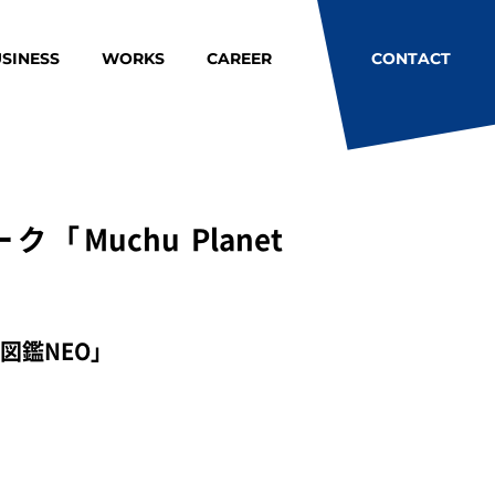
SINESS
WORKS
CAREER
CONTACT
uchu Planet
図鑑NEO」