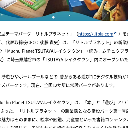
代型テーマパーク「リトルプラネット」（
https://litpla.com
）を
、代表取締役CEO：後藤 貴史）は、「リトルプラネット」の新
Muchu Planet TSUTAYAレイクタウン」（読み：ムチュウ
（火）に埼玉県越谷市の「TSUTAYA レイクタウン」内にオープンい
、砂遊びやボールプールなどの“昔からある遊び”にデジタル技術が
ズパークです。現在、全国12か所に常設パークがあります。
chu Planet TSUTAYAレイクタウン」は、「本」と「遊び」と
わさった、「リトルプラネット」の新業態となる常設パーク第一号
の魅力はそのままに、絵本や図鑑、児童書といった書籍コンテンツ
ベントを通じて、子どもたちの想像力や好奇心をはぐくむ体験を提