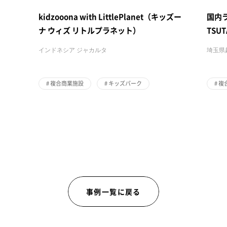
kidzooona with LittlePlanet（キッズー
国内ラ
ナ ウィズ リトルプラネット）
TSU
インドネシア ジャカルタ
埼玉県
#
複合商業施設
#
キッズパーク
#
複
事例一覧に戻る