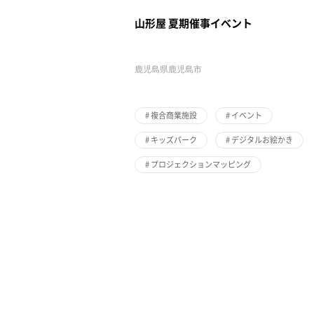
山形屋 夏期催事イベント
鹿児島県鹿児島市
#
複合商業施設
#
イベント
#
キッズパーク
#
デジタルお絵かき
#
プロジェクションマッピング