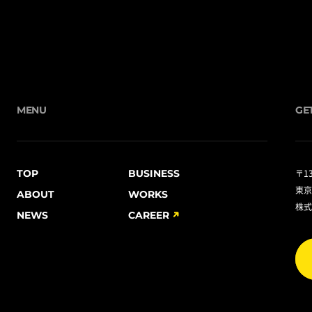
MENU
GE
TOP
BUSINESS
〒13
東京
ABOUT
WORKS
株式
NEWS
CAREER