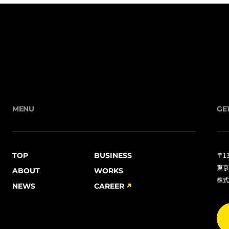
MENU
GE
TOP
BUSINESS
〒13
東京
ABOUT
WORKS
株式
NEWS
CAREER