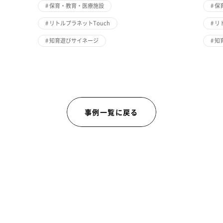
#
保育・教育・医療施設
#
保
#
リトルプラネットTouch
#
リ
#
知育遊びサイネージ
#
知
事例一覧に戻る